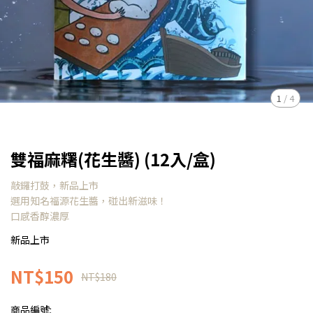
1
/
4
雙福麻糬(花生醬) (12入/盒)
敲鑼打鼓，新品上市
選用知名福源花生醬，碰出新滋味！
口感香醇濃厚
新品上市
NT$150
NT$180
商品編號: