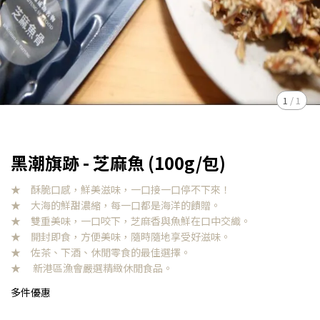
1
/
1
黑潮旗跡 - 芝麻魚 (100g/包)
★ 酥脆口感，鮮美滋味，一口接一口停不下來！
★ 大海的鮮甜濃縮，每一口都是海洋的饋贈。
★ 雙重美味，一口咬下，芝麻香與魚鮮在口中交織。
★ 開封即食，方便美味，隨時隨地享受好滋味。
★ 佐茶、下酒、休閒零食的最佳選擇。
★ 新港區漁會嚴選精緻休閒食品。
多件優惠