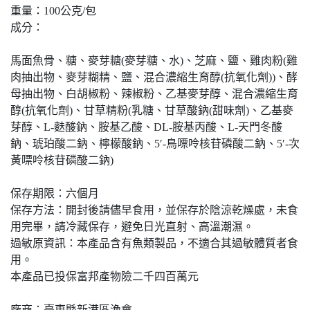
重量：100公克/包
成分：
馬面魚骨、糖、麥芽糖(麥芽糖、水)、芝麻、鹽、雞肉粉(雞
肉抽出物、麥芽糊精、鹽、混合濃縮生育醇(抗氧化劑))、酵
母抽出物、白胡椒粉、辣椒粉、乙基麥芽醇、混合濃縮生育
醇(抗氧化劑)、甘草精粉(乳糖、甘草酸鈉(甜味劑)、乙基麥
芽醇、L-麩酸鈉、胺基乙酸、DL-胺基丙酸、L-天門冬酸
鈉、琥珀酸二鈉、檸檬酸鈉、5′-鳥嘌呤核苷磷酸二鈉、5′-次
黃嘌呤核苷磷酸二鈉)
保存期限：六個月
保存方法：開封後請儘早食用，並保存於陰涼乾燥處，未食
用完畢，請冷藏保存，避免日光直射、高溫潮濕。
過敏原資訊：本產品含有魚類製品，不適合其過敏體質者食
用。
本產品已投保富邦產物險二千四百萬元
廠商：臺東縣新港區漁會