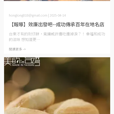
honglong818@gmail.com | 2025-04-14
【報導】效廉出發吧--成功傳承百年在地名店
台東才有的封仔餅，竟讓威許邊吃邊掉淚？！ 幸福和成功
的滋味 想知道更⋯
閱讀更多 ->