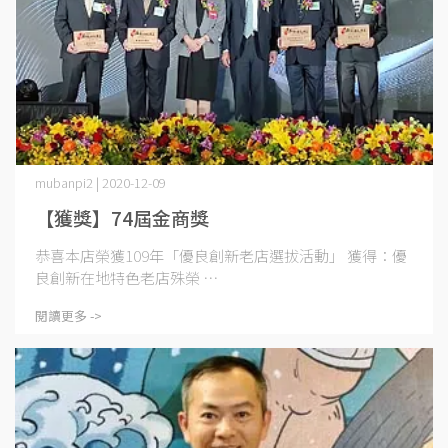
mubanpi2 | 2020-12-09
【獲獎】74屆金商獎
恭喜本店榮獲109年「優良創新老店選拔活動」 獲得：優
良創新在地特色老店殊榮 ⋯
閱讀更多 ->