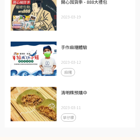
開心囤貨季 - 888大禮包
2023-03-19
手作麻糬體驗
2023-03-12
麻糬
清明粿預購中
2023-03-11
草仔粿