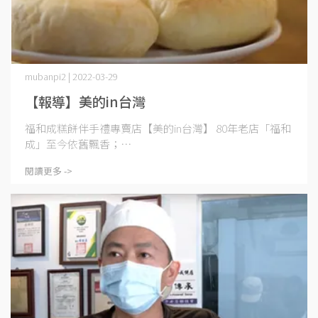
mubanpi2 | 2022-03-29
【報導】美的in台灣
福和成糕餅伴手禮專賣店【美的in台灣】 80年老店「福和
成」至今依舊飄香；⋯
閱讀更多 ->