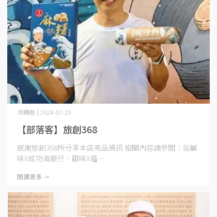
洪曉敏 | 2024-07-19
【部落客】旅創368
感謝旅創368所分享本店商品資訊 相關內容請參閱：從鹹
味X成功海銀行、甜味X福⋯
閱讀更多 ->