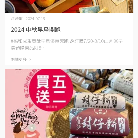
洪曉敏 | 2024-07-19
2024 中秋早鳥開跑
#福和成蛋黃酥早鳥優惠起跑 🎉訂購7/20-8/10止🎉 ※早
鳥預購商品限8⋯
閱讀更多 ->