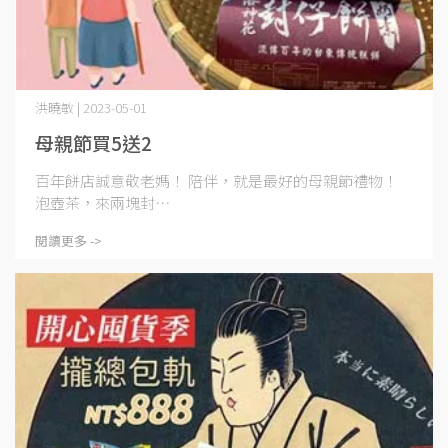
洪曉敏 | 2023-05-01
母親節買5送2
百年餅店誠意敬老媽！ 陪伴，就是最好的母親節禮物！
泡壺茶，來兩塊封⋯
閱讀更多 ->